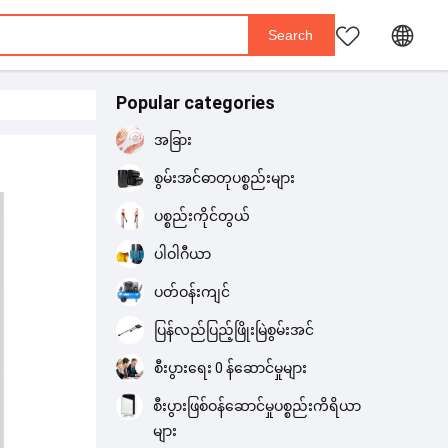
Popular categories
အခြား
စွမ်းအင်ဓာတုပစ္စည်းများ
ပစ္စည်းကိုင်တွယ်
ပါဝါဂီယာ
ပတ်ဝန်းကျင်
ပြန်လည်ပြည့်ဖြိုးမြဲစွမ်းအင်
စီးပွားရေး 0 န်ဆောင်မှုများ
စီးပွားဖြစ်ဝန်ဆောင်မှုပစ္စည်းကိရိယာ
များ