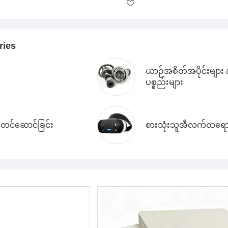
ries
ယာဉ်အစိတ်အပိုင်းများ 
ပစ္စည်းများ
 တင်ဆောင်ခြင်း
စားသုံးသူအီလက်ထရော