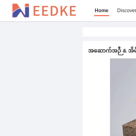
Home
Discove
အဆောက်အဉီ & အိမ်ခ