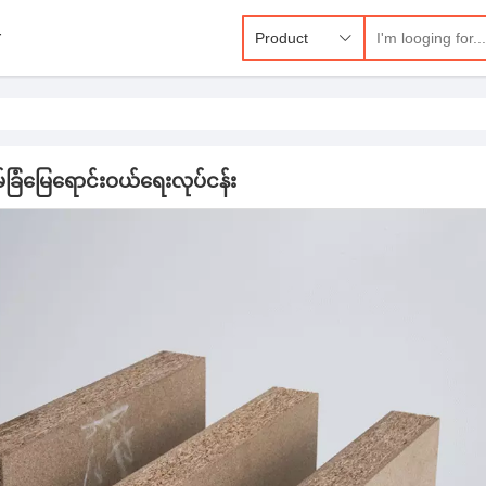
r
Product
ြံမြေရောင်းဝယ်ရေးလုပ်ငန်း