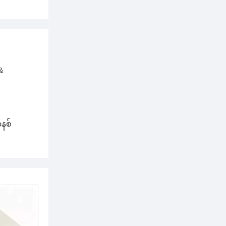
&
နစ်